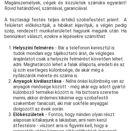
Magánszemélyek, cégek és közületek számára egyaránt!
Rövid határidővel, számlával, garanciával.
A tisztasági festés teljes értékű szobafestést jelent. A
felületet előkészítjük, a hibákat kijavítjuk, a végén pedig
szép, rendezett munkaterületet hagyunk magunk után. Ha
bennünket választ, ezekre a lépésekre számíthat:
Helyszíni felmérés
- Bár a telefonon keresztül is
tudok mondani egy tájékoztató árat, de végleges
árajánlatot csak a helyszíni felmérést követően lehet
adni. Meghatározó lehet a falak állapota, eredeti és az
új szín esetleges különbsége, de akár még a
nyílászárók mérete és száma is.
Anyagok kiválasztása
- Néha óriási különbség van az
anyagok minősége között - még akár egy adott gyártó
különböző termékei között is. Ha biztosra szeretne
menni, akkor érdemes kikérnie egy szobafestő
szakember tanácsát, aki már sokféle anyaggal
dolgozott az évek során.
Előkészületek
- Fontos, hogy minden olyan részt
alaposan kitakarjunk a lakásban, ami nem kerül
átfestésre - viszont arra is figyelni kell, hogy a