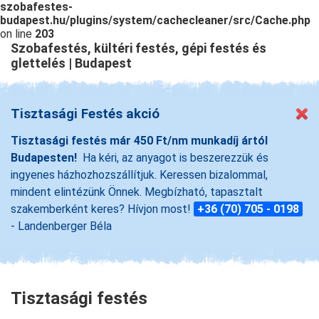
szobafestes-
budapest.hu/plugins/system/cachecleaner/src/Cache.php
on line
203
Szobafestés, kültéri festés, gépi festés és
glettelés | Budapest
Tisztasági Festés akció
Tisztasági festés már 450 Ft/nm munkadíj ártól
Budapesten!
Ha kéri, az anyagot is beszerezzük és
ingyenes házhozhozszállítjuk. Keressen bizalommal,
mindent elintézünk Önnek. Megbízható, tapasztalt
szakemberként keres? Hívjon most!
+36 (70) 705 - 0198
- Landenberger Béla
Tisztasági festés