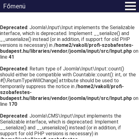
Főmenü
Deprecated
: Joomla\Input\Input implements the Serializable
interface, which is deprecated. Implement __serialize() and
__unserialize() instead (or in addition, if support for old PHP
versions is necessary) in
/home2/vakoll/profi-szobafestes-
budapest.hu/libraries/vendor/joomla/input/src/Input.php
on
line
41
Deprecated
: Return type of Joomla\Input\Input::count()
should either be compatible with Countable::count(): int, or the
#[\ReturnTypeWillChange] attribute should be used to
temporarily suppress the notice in
/home2/vakoll/profi-
szobafestes-
budapest.hu/libraries/vendor/joomla/input/src/Input.php
on
line
170
Deprecated
: Joomla\CMS\Input\Input implements the
Serializable interface, which is deprecated. Implement
__serialize() and __unserialize() instead (or in addition, if
support for old PHP versions is necessary) in