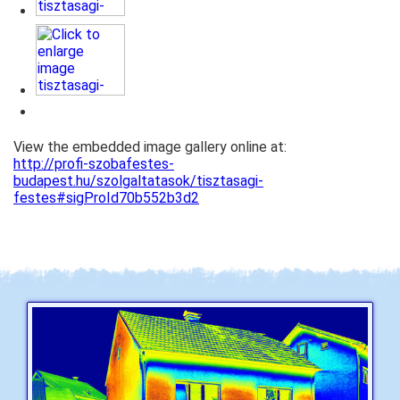
View the embedded image gallery online at:
http://profi-szobafestes-
budapest.hu/szolgaltatasok/tisztasagi-
festes#sigProId70b552b3d2