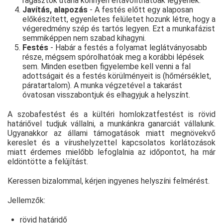
ragasztók utána könnyen eltávolíthatóak legyenek.
Javítás, alapozás
- A festés előtt egy alaposan
előkészített, egyenletes felületet hozunk létre, hogy a
végeredmény szép és tartós legyen. Ezt a munkafázist
semmiképpen nem szabad kihagyni.
Festés
- Habár a festés a folyamat leglátványosabb
része, mégsem spórolhatóak meg a korábbi lépések
sem. Minden esetben figyelembe kell venni a fal
adottságait és a festés körülményeit is (hőmérséklet,
páratartalom). A munka végzetével a takarást
óvatosan visszabontjuk és elhagyjuk a helyszínt.
A szobafestést és a kültéri homlokzatfestést is rövid
határiővel tudjuk vállalni, a munkánkra ganarciát vállalunk.
Ugyanakkor az állami támogatások miatt megnövekvő
kereslet és a vírushelyzettel kapcsolatos korlátozások
miatt érdemes mielőbb lefoglalnia az időpontot, ha már
eldöntötte a felújítást.
Keressen bizalommal, kérjen ingyenes helyszíni felmérést.
Jellemzők:
rövid határidő