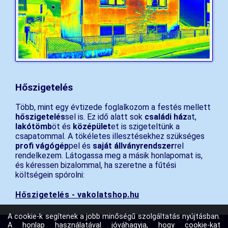
Hőszigetelés
Több, mint egy évtizede foglalkozom a festés mellett
hőszigetelés
sel is. Ez idő alatt sok
családi ház
at,
lakótömb
öt és
középület
et is szigeteltünk a
csapatommal. A tökéletes illesztésekhez szükséges
profi vágógép
pel és
saját állványrendszer
rel
rendelkezem. Látogassa meg a másik honlapomat is,
és kéressen bizalommal, ha szeretne a fűtési
költségein spórolni:
Hőszigetelés - vakolatshop.hu
A cookie-k segítenek a jobb minőségű szolgáltatás nyújtásban.
A honlap használatával jóváhagyja, hogy cookie-kat