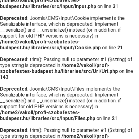
/home2/vakoll/profi-szobafestes-
budapest.hu/libraries/src/Input/Input.php
on line
31
Deprecated
: Joomla\CMS\Input\Cookie implements the
Serializable interface, which is deprecated. Implement
__serialize() and __unserialize() instead (or in addition, if
support for old PHP versions is necessary) in
/home2/vakoll/profi-szobafestes-
budapest.hu/libraries/src/Input/Cookie.php
on line
21
Deprecated
: trim(): Passing null to parameter #1 ($string) of
type string is deprecated in
/home2/vakoll/profi-
szobafestes-budapest.hu/libraries/src/Uri/Uri.php
on line
143
Deprecated
: Joomla\CMS\Input\Files implements the
Serializable interface, which is deprecated. Implement
__serialize() and __unserialize() instead (or in addition, if
support for old PHP versions is necessary) in
/home2/vakoll/profi-szobafestes-
budapest.hu/libraries/src/Input/Files.php
on line
21
Deprecated
: trim(): Passing null to parameter #1 ($string) of
type string is deprecated in
/home2/vakoll/profi-