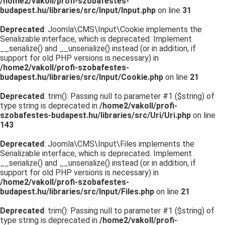
/home2/vakoll/profi-szobafestes-
budapest.hu/libraries/src/Input/Input.php
on line
31
Deprecated
: Joomla\CMS\Input\Cookie implements the
Serializable interface, which is deprecated. Implement
__serialize() and __unserialize() instead (or in addition, if
support for old PHP versions is necessary) in
/home2/vakoll/profi-szobafestes-
budapest.hu/libraries/src/Input/Cookie.php
on line
21
Deprecated
: trim(): Passing null to parameter #1 ($string) of
type string is deprecated in
/home2/vakoll/profi-
szobafestes-budapest.hu/libraries/src/Uri/Uri.php
on line
143
Deprecated
: Joomla\CMS\Input\Files implements the
Serializable interface, which is deprecated. Implement
__serialize() and __unserialize() instead (or in addition, if
support for old PHP versions is necessary) in
/home2/vakoll/profi-szobafestes-
budapest.hu/libraries/src/Input/Files.php
on line
21
Deprecated
: trim(): Passing null to parameter #1 ($string) of
type string is deprecated in
/home2/vakoll/profi-