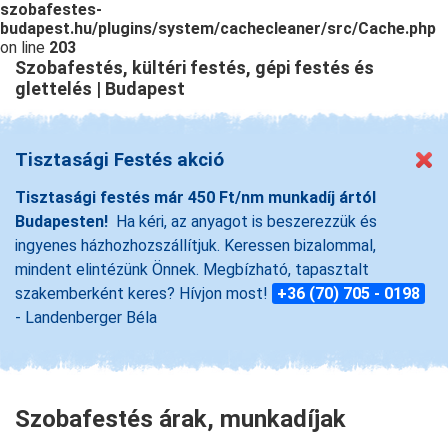
szobafestes-
budapest.hu/plugins/system/cachecleaner/src/Cache.php
on line
203
Szobafestés, kültéri festés, gépi festés és
glettelés | Budapest
Tisztasági Festés akció
Tisztasági festés már 450 Ft/nm munkadíj ártól
Budapesten!
Ha kéri, az anyagot is beszerezzük és
ingyenes házhozhozszállítjuk. Keressen bizalommal,
mindent elintézünk Önnek. Megbízható, tapasztalt
szakemberként keres? Hívjon most!
+36 (70) 705 - 0198
- Landenberger Béla
Szobafestés árak, munkadíjak