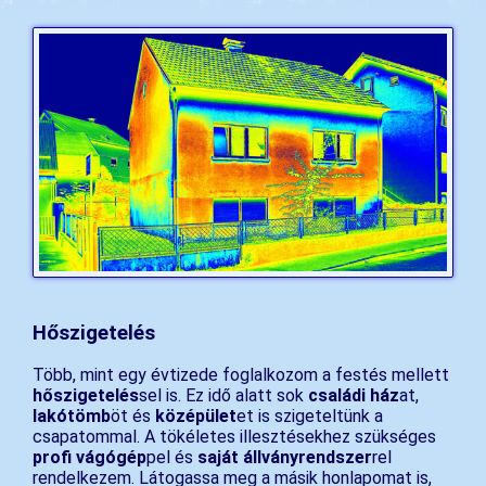
Hőszigetelés
Több, mint egy évtizede foglalkozom a festés mellett
hőszigetelés
sel is. Ez idő alatt sok
családi ház
at,
lakótömb
öt és
középület
et is szigeteltünk a
csapatommal. A tökéletes illesztésekhez szükséges
profi vágógép
pel és
saját állványrendszer
rel
rendelkezem. Látogassa meg a másik honlapomat is,