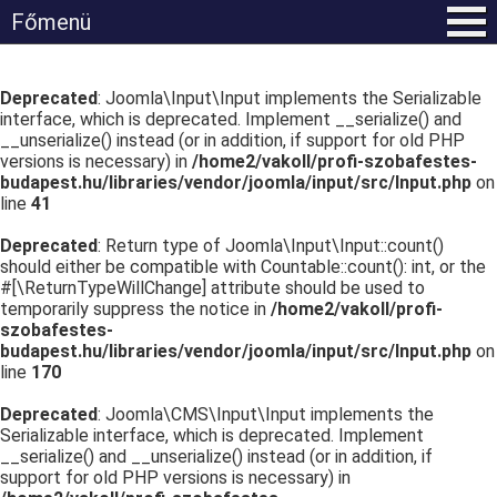
Főmenü
Deprecated
: Joomla\Input\Input implements the Serializable
interface, which is deprecated. Implement __serialize() and
__unserialize() instead (or in addition, if support for old PHP
versions is necessary) in
/home2/vakoll/profi-szobafestes-
budapest.hu/libraries/vendor/joomla/input/src/Input.php
on
line
41
Deprecated
: Return type of Joomla\Input\Input::count()
should either be compatible with Countable::count(): int, or the
#[\ReturnTypeWillChange] attribute should be used to
temporarily suppress the notice in
/home2/vakoll/profi-
szobafestes-
budapest.hu/libraries/vendor/joomla/input/src/Input.php
on
line
170
Deprecated
: Joomla\CMS\Input\Input implements the
Serializable interface, which is deprecated. Implement
__serialize() and __unserialize() instead (or in addition, if
support for old PHP versions is necessary) in