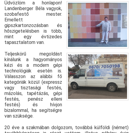
Üdvözlöm a honlapon!
Landenberger Béla vagyok,
szobafestő mester.
Emellett
gipszkartonzozásban és
hőszigetelésben is több,
mint egy évtizedes
tapasztalatom van.
Teljeskörű megoldást
kínálunk a hagyományos
kézi és a modern gépi
technológiák esetén is.
Válasszon az alábbi fő
kategóriák közül (expressz
vagy tisztasági festés,
mázolás, tapétázás, gépi
festés, penész elleni
festés) és hívjon
bizalommal, ha segítségre
van szüksége.
20 éve a szakmában dolgozom, továbbá külföldi (német)