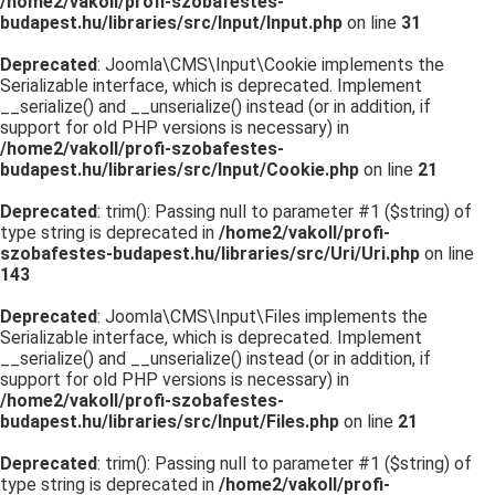
/home2/vakoll/profi-szobafestes-
budapest.hu/libraries/src/Input/Input.php
on line
31
Deprecated
: Joomla\CMS\Input\Cookie implements the
Serializable interface, which is deprecated. Implement
__serialize() and __unserialize() instead (or in addition, if
support for old PHP versions is necessary) in
/home2/vakoll/profi-szobafestes-
budapest.hu/libraries/src/Input/Cookie.php
on line
21
Deprecated
: trim(): Passing null to parameter #1 ($string) of
type string is deprecated in
/home2/vakoll/profi-
szobafestes-budapest.hu/libraries/src/Uri/Uri.php
on line
143
Deprecated
: Joomla\CMS\Input\Files implements the
Serializable interface, which is deprecated. Implement
__serialize() and __unserialize() instead (or in addition, if
support for old PHP versions is necessary) in
/home2/vakoll/profi-szobafestes-
budapest.hu/libraries/src/Input/Files.php
on line
21
Deprecated
: trim(): Passing null to parameter #1 ($string) of
type string is deprecated in
/home2/vakoll/profi-