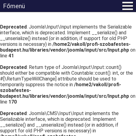
Főmenü
Deprecated
: Joomla\Input\Input implements the Serializable
interface, which is deprecated. Implement __serialize() and
__unserialize() instead (or in addition, if support for old PHP
versions is necessary) in
/home2/vakoll/profi-szobafestes-
budapest.hu/libraries/vendor/joomla/input/src/Input.php
on
line
41
Deprecated
: Return type of Joomla\Input\Input::count()
should either be compatible with Countable::count(): int, or the
#[\ReturnTypeWillChange] attribute should be used to
temporarily suppress the notice in
/home2/vakoll/profi-
szobafestes-
budapest.hu/libraries/vendor/joomla/input/src/Input.php
on
line
170
Deprecated
: Joomla\CMS\Input\Input implements the
Serializable interface, which is deprecated. Implement
__serialize() and __unserialize() instead (or in addition, if
support for old PHP versions is necessary) in