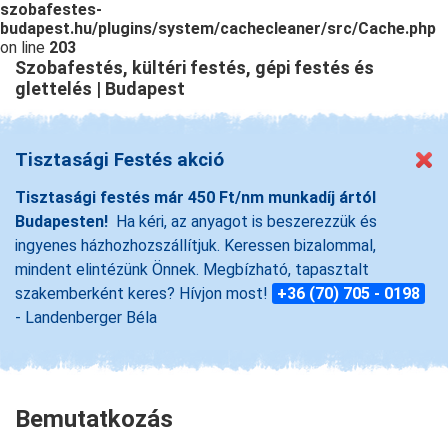
szobafestes-
budapest.hu/plugins/system/cachecleaner/src/Cache.php
on line
203
Szobafestés, kültéri festés, gépi festés és
glettelés | Budapest
Tisztasági Festés akció
Tisztasági festés már 450 Ft/nm munkadíj ártól
Budapesten!
Ha kéri, az anyagot is beszerezzük és
ingyenes házhozhozszállítjuk. Keressen bizalommal,
mindent elintézünk Önnek. Megbízható, tapasztalt
szakemberként keres? Hívjon most!
+36 (70) 705 - 0198
- Landenberger Béla
Bemutatkozás