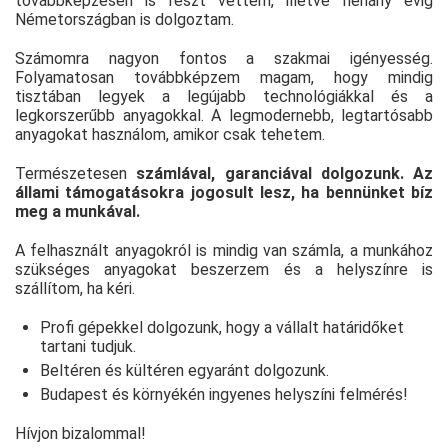
továbbképzésen is részt vettem, illetve néhány évig
Németországban is dolgoztam.
Számomra nagyon fontos a szakmai igényesség.
Folyamatosan továbbképzem magam, hogy mindig
tisztában legyek a legújabb technológiákkal és a
legkorszerűbb anyagokkal. A legmodernebb, legtartósabb
anyagokat használom, amikor csak tehetem.
Természetesen
számlával, garanciával dolgozunk. Az
állami támogatásokra jogosult lesz, ha bennünket bíz
meg a munkával.
A felhasznált anyagokról is mindig van számla, a munkához
szükséges anyagokat beszerzem és a helyszínre is
szállítom, ha kéri.
Profi gépekkel dolgozunk, hogy a vállalt határidőket
tartani tudjuk.
Beltéren és kültéren egyaránt dolgozunk.
Budapest és környékén ingyenes helyszíni felmérés!
Hívjon bizalommal!